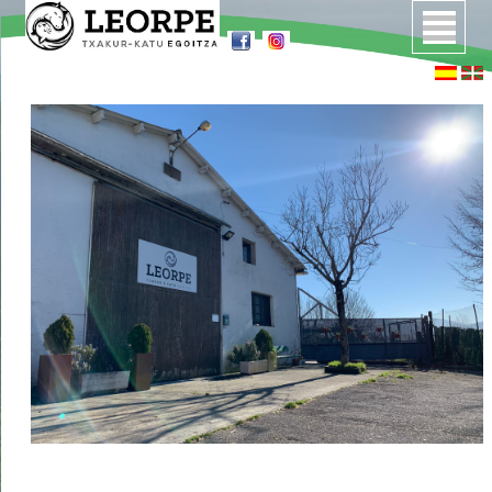
Inicio
Quiénes somos
Instalaciones
Servicios
Precios
Cómo llegar
Preguntas frecuentes
Contacto