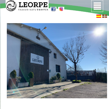
Inicio
Quiénes somos
Instalaciones
Servicios
Precios
Cómo llegar
Preguntas frecuentes
Contacto