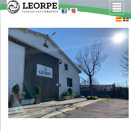
Inicio
Quiénes somos
Instalaciones
Servicios
Precios
Cómo llegar
Preguntas frecuentes
Contacto